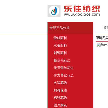
全部产品分类
首
蕾丝面料
眼睫毛花
水溶面料
刺绣面料
眼睫毛花边
无弹蕾丝花边
弹力蕾丝花边
水溶花边
刺绣花边
棉线花边
领片胸花