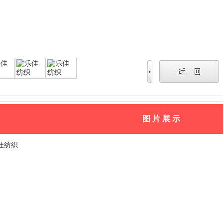
图 片 展 示