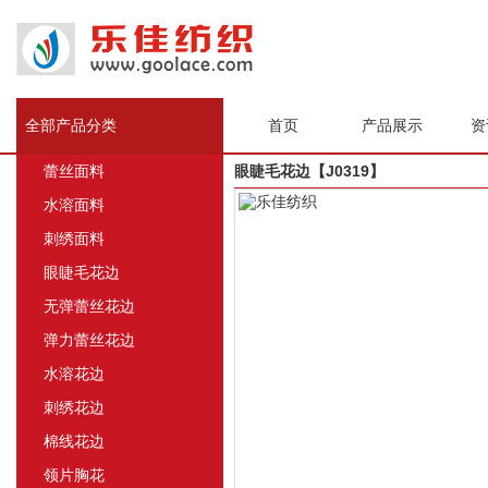
全部产品分类
首页
产品展示
资
蕾丝面料
眼睫毛花边【J0319】
水溶面料
刺绣面料
眼睫毛花边
无弹蕾丝花边
弹力蕾丝花边
水溶花边
刺绣花边
棉线花边
领片胸花