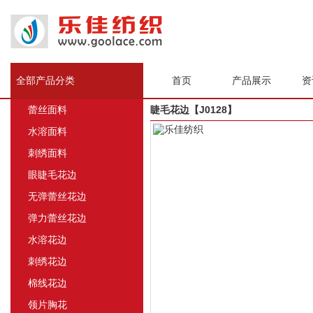
全部产品分类
首页
产品展示
资
蕾丝面料
睫毛花边【J0128】
水溶面料
刺绣面料
眼睫毛花边
无弹蕾丝花边
弹力蕾丝花边
水溶花边
刺绣花边
棉线花边
领片胸花