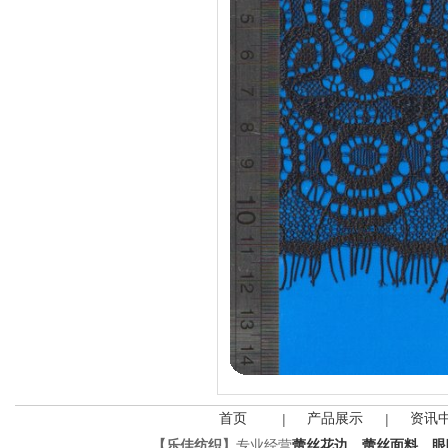
首页
产品展示
资讯
|
|
【乐佳纺织】
专业经营
蕾丝花边
、
蕾丝面料
、
眼