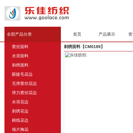
全部产品分类
首页
产品展示
资
蕾丝面料
刺绣面料【CM0189】
水溶面料
刺绣面料
眼睫毛花边
无弹蕾丝花边
弹力蕾丝花边
水溶花边
刺绣花边
棉线花边
领片胸花