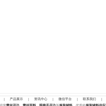
产品展示
资讯中心
微信平台
联系我们
|
|
|
|
|
经营
蕾丝花边
、
蕾丝面料
、
眼睫毛花边
等
服装辅料
，优质的
服装辅料供应