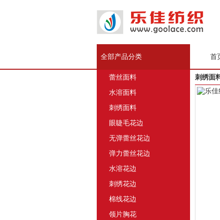
全部产品分类
首
蕾丝面料
刺绣面料
水溶面料
刺绣面料
眼睫毛花边
无弹蕾丝花边
弹力蕾丝花边
水溶花边
刺绣花边
棉线花边
领片胸花