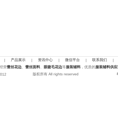
产品展示
资讯中心
微信平台
联系我们
|
|
|
|
|
经营
蕾丝花边
、
蕾丝面料
、
眼睫毛花边
等
服装辅料
，优质的
服装辅料供应
版权所有 All rights reserved
2012