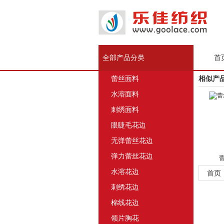
全部产品分类
首
蕾丝面料
相似产
水溶面料
刺绣面料
眼睫毛花边
无弹蕾丝花边
弹力蕾丝花边
蕾
水溶花边
首页
刺绣花边
棉线花边
领片胸花