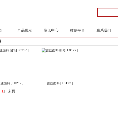
页
产品展示
资讯中心
微信平台
联系我们
品
丝面料 [ L0217 ]
蕾丝面料 [ L0122 ]
[
1
]
末页