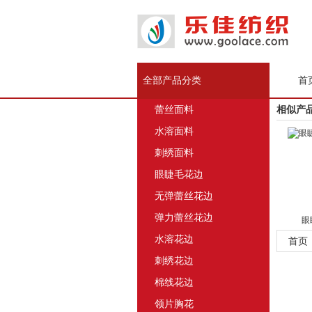
全部产品分类
首
蕾丝面料
相似产
水溶面料
刺绣面料
眼睫毛花边
无弹蕾丝花边
弹力蕾丝花边
眼睫
水溶花边
首页
刺绣花边
棉线花边
领片胸花