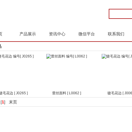
页
产品展示
资讯中心
微信平台
联系我们
品
毛花边 [ J0265 ]
蕾丝面料 [ L0062 ]
睫毛花边 [ J0066
[
1
]
末页