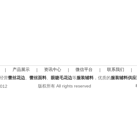
产品展示
资讯中心
微信平台
联系我们
|
|
|
|
|
经营
蕾丝花边
、
蕾丝面料
、
眼睫毛花边
等
服装辅料
，优质的
服装辅料供应
版权所有 All rights reserved
2012