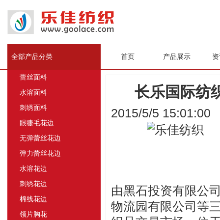
全部产品分类
首页
产品展示
资
蕾丝面料
长乐国际纺
水溶面料
刺绣面料
2015/5/5 15:01:0
眼睫毛花边
无弹蕾丝花边
弹力蕾丝花边
水溶花边
刺绣花边
由黑石投资有限公司
棉线花边
物流园有限公司等三
领片胸花