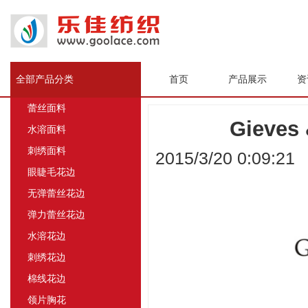
全部产品分类
首页
产品展示
资
蕾丝面料
Gieve
水溶面料
刺绣面料
2015/3/20 0:09:2
眼睫毛花边
无弹蕾丝花边
弹力蕾丝花边
水溶花边
刺绣花边
棉线花边
领片胸花