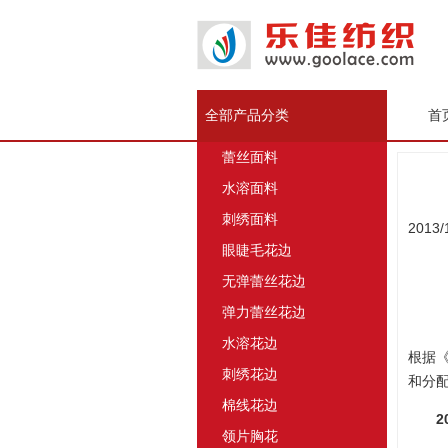
全部产品分类
首
蕾丝面料
水溶面料
刺绣面料
2013/
眼睫毛花边
无弹蕾丝花边
弹力蕾丝花边
水溶花边
根据《
刺绣花边
和分
棉线花边
2
领片胸花