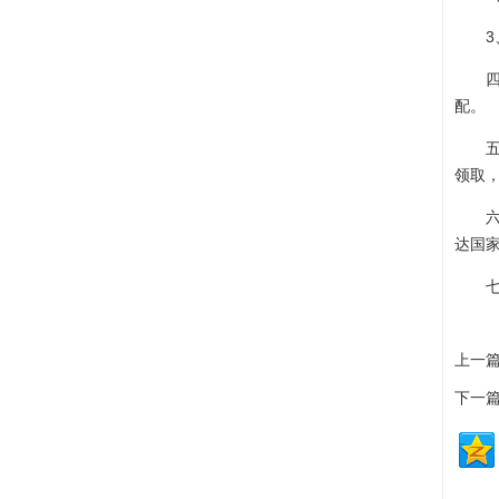
3、
四、
配。
五、2
领取，
六、
达国
七、
上一篇
下一篇